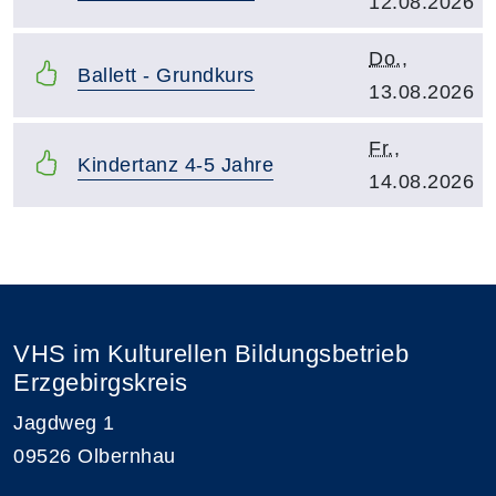
12.08.2026
Kursbeginn:
Do.
,
Kurstitel:
Ballett - Grundkurs
13.08.2026
Kursbeginn:
Fr.
,
Kurstitel:
Kindertanz 4-5 Jahre
14.08.2026
Übersicht demnächst stattfindender Kurse
VHS im Kulturellen Bildungsbetrieb
Erzgebirgskreis
Jagdweg 1
09526 Olbernhau