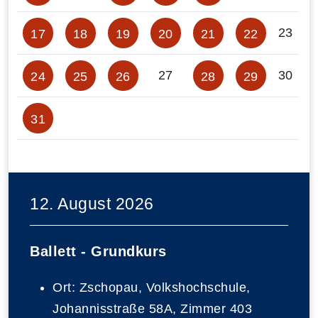
23
17
18
19
20
21
22
27
30
24
25
26
28
29
31
12. August 2026
Ballett - Grundkurs
Ort:
Zschopau, Volkshochschule,
Johannisstraße 58A, Zimmer 403