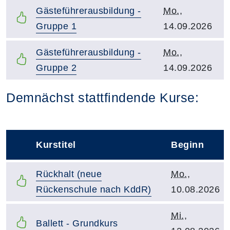
Kurstitel:
Kursbeginn:
Gästeführerausbildung -
Mo.
,
Gruppe 1
14.09.2026
Kurstitel:
Kursbeginn:
Gästeführerausbildung -
Mo.
,
Gruppe 2
14.09.2026
Kursvorschläge
Demnächst stattfindende Kurse:
Kurstitel
Beginn
–
Kurstitel:
Kursbeginn:
Rückhalt (neue
Mo.
,
Rückenschule nach KddR)
10.08.2026
Kursbeginn:
Mi.
,
Kurstitel:
Ballett - Grundkurs