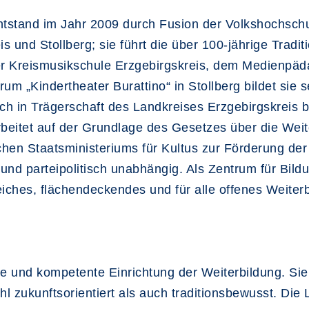
ntstand im Jahr 2009 durch Fusion der Volkshochsch
s und Stollberg; sie führt die über 100-jährige Tradi
er Kreismusikschule Erzgebirgskreis, dem Medienpä
 „Kindertheater Burattino“ in Stollberg bildet sie se
ich in Trägerschaft des Landkreises Erzgebirgskreis b
beitet auf der Grundlage des Gesetzes über die Weit
hen Staatsministeriums für Kultus zur Förderung der
l und parteipolitisch unabhängig. Als Zentrum für Bil
greiches, flächendeckendes und für alle offenes Weite
 und kompetente Einrichtung der Weiterbildung. Sie z
l zukunftsorientiert als auch traditionsbewusst. Die