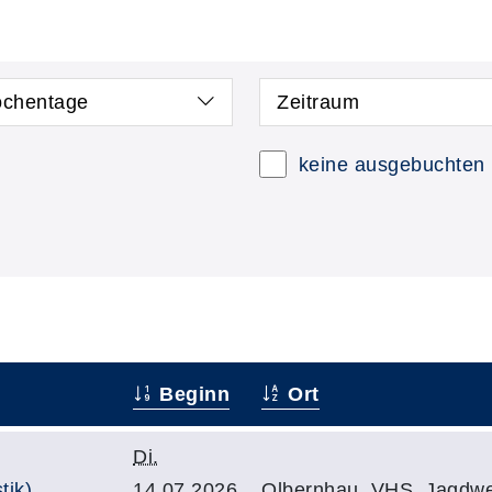
chentage
Zeitraum
keine ausgebuchten
Beginn
Ort
Di.
tik)
14.07.2026,
Olbernhau, VHS, Jagdweg