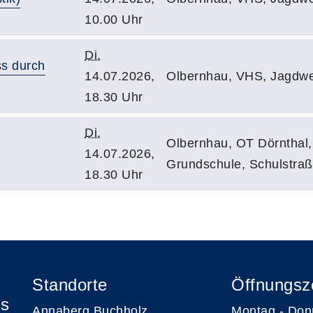
10.00 Uhr
Di.
ss durch
14.07.2026,
Olbernhau, VHS, Jagdweg
18.30 Uhr
Di.
Olbernhau, OT Dörnthal,
14.07.2026,
Grundschule, Schulstraß
18.30 Uhr
Standorte
Öffnungsz
is
Annaberg Buchholz
Montag - Don