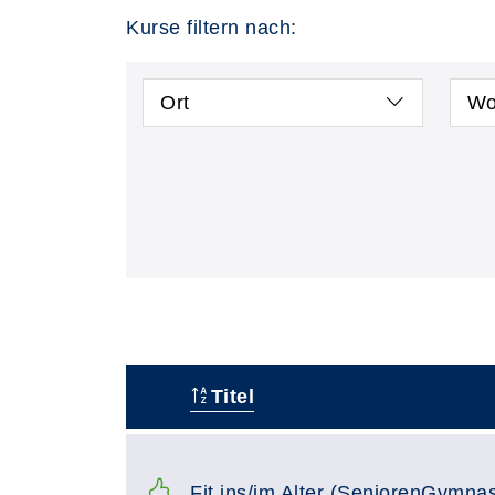
Kurse filtern nach:
Ort
Wo
Titel
–
Fit ins/im Alter (SeniorenGymnas