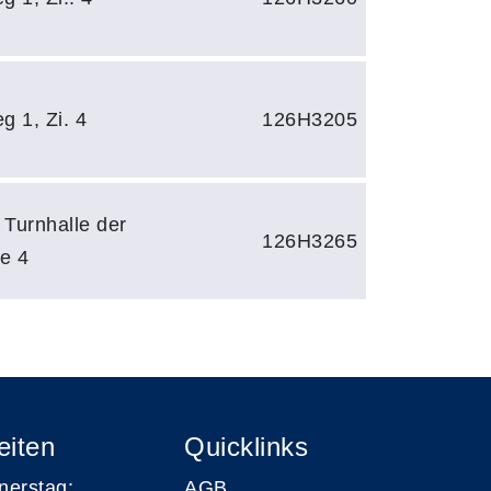
 1, Zi. 4
126H3205
 Turnhalle der
126H3265
e 4
eiten
Quicklinks
nerstag:
AGB