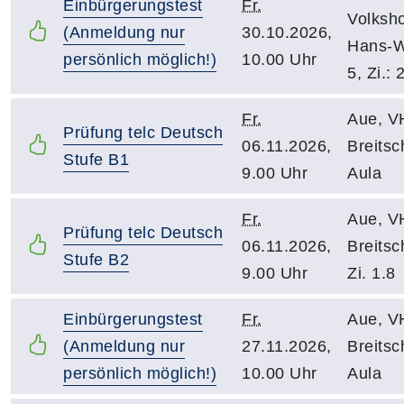
Einbürgerungstest
Fr.
Volksh
(Anmeldung nur
30.10.2026,
Hans-W
persönlich möglich!)
10.00 Uhr
5, Zi.: 
Fr.
Aue, V
Prüfung telc Deutsch
06.11.2026,
Breitsc
Stufe B1
9.00 Uhr
Aula
Fr.
Aue, V
Prüfung telc Deutsch
06.11.2026,
Breitsc
Stufe B2
9.00 Uhr
Zi. 1.8
Einbürgerungstest
Fr.
Aue, V
(Anmeldung nur
27.11.2026,
Breitsc
persönlich möglich!)
10.00 Uhr
Aula