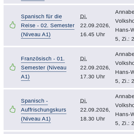
Annabe
Spanisch für die
Di.
Volksh
Reise - 02. Semester
22.09.2026,
Hans-W
(Niveau A1)
16.45 Uhr
5, Zi.: 
Annabe
Französisch - 01.
Di.
Volksh
Semester (Niveau
22.09.2026,
Hans-W
A1)
17.30 Uhr
5, Zi.: 
Annabe
Spanisch -
Di.
Volksh
Auffrischungskurs
22.09.2026,
Hans-W
(Niveau A1)
18.30 Uhr
5, Zi.: 