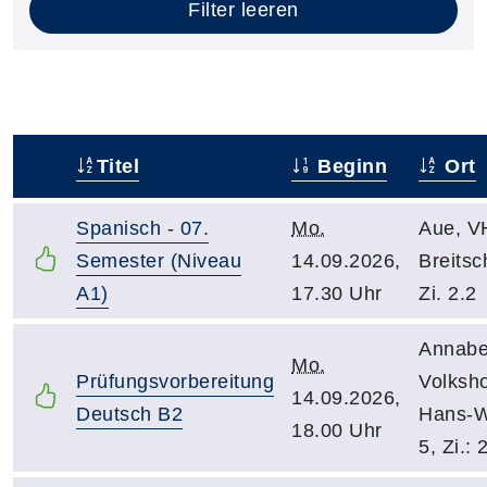
Filter leeren
Titel
Beginn
Ort
–
Spanisch - 07.
Mo.
Aue, V
Semester (Niveau
14.09.2026,
Breitsc
A1)
17.30 Uhr
Zi. 2.2
Annabe
Mo.
Prüfungsvorbereitung
Volksh
14.09.2026,
Deutsch B2
Hans-W
18.00 Uhr
5, Zi.: 