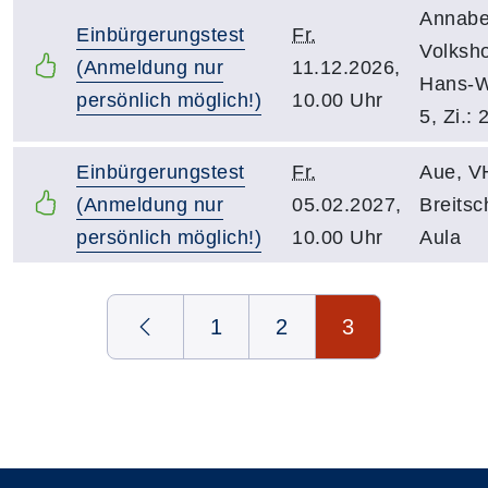
Annabe
Einbürgerungstest
Fr.
Volksh
(Anmeldung nur
11.12.2026,
Hans-W
persönlich möglich!)
10.00 Uhr
5, Zi.: 
Einbürgerungstest
Fr.
Aue, V
(Anmeldung nur
05.02.2027,
Breitsc
persönlich möglich!)
10.00 Uhr
Aula
Seite 3 von 3
1
2
3