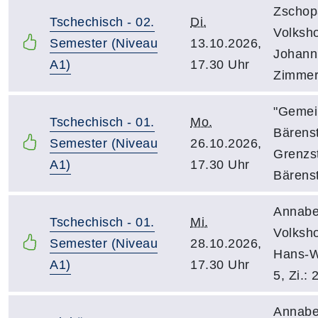
Zschop
Tschechisch - 02.
Di.
Volksh
Semester (Niveau
13.10.2026,
Johann
A1)
17.30 Uhr
Zimmer
"Gemei
Tschechisch - 01.
Mo.
Bärenst
Semester (Niveau
26.10.2026,
Grenzst
A1)
17.30 Uhr
Bärens
Annabe
Tschechisch - 01.
Mi.
Volksh
Semester (Niveau
28.10.2026,
Hans-W
A1)
17.30 Uhr
5, Zi.: 
Annabe