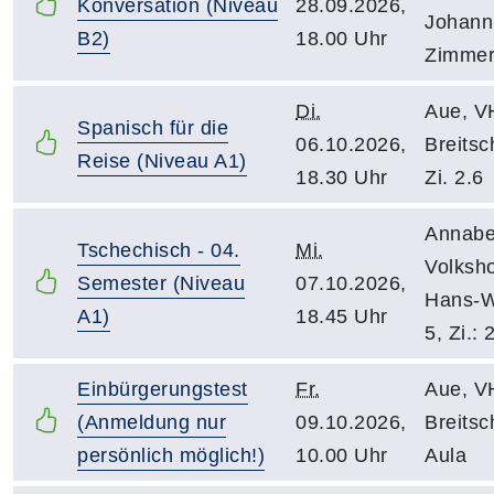
Konversation (Niveau
28.09.2026,
Johann
B2)
18.00 Uhr
Zimmer
Di.
Aue, V
Spanisch für die
06.10.2026,
Breitsc
Reise (Niveau A1)
18.30 Uhr
Zi. 2.6
Annabe
Tschechisch - 04.
Mi.
Volksh
Semester (Niveau
07.10.2026,
Hans-W
A1)
18.45 Uhr
5, Zi.: 
Einbürgerungstest
Fr.
Aue, V
(Anmeldung nur
09.10.2026,
Breitsc
persönlich möglich!)
10.00 Uhr
Aula