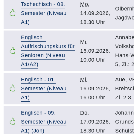
Tschechisch - 08.
Mo.
Olbern
Semester (Niveau
14.09.2026,
Jagdweg
A1)
18.30 Uhr
Englisch -
Annabe
Mi.
Auffrischungskurs für
Volksh
16.09.2026,
Senioren (Niveau
Hans-W
10.00 Uhr
A1/A2)
5, Zi.: 
Englisch - 01.
Mi.
Aue, V
Semester (Niveau
16.09.2026,
Breitsc
A1)
16.00 Uhr
Zi. 2.3
Englisch - 09.
Do.
Johann
Semester (Niveau
17.09.2026,
Grunds
A1) (Joh)
18.30 Uhr
Schulst