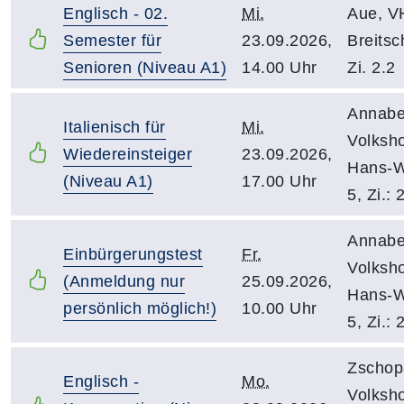
Englisch - 02.
Mi.
Aue, V
Semester für
23.09.2026,
Breitsc
Senioren (Niveau A1)
14.00 Uhr
Zi. 2.2
Annabe
Italienisch für
Mi.
Volksh
Wiedereinsteiger
23.09.2026,
Hans-W
(Niveau A1)
17.00 Uhr
5, Zi.: 
Annabe
Einbürgerungstest
Fr.
Volksh
(Anmeldung nur
25.09.2026,
Hans-W
persönlich möglich!)
10.00 Uhr
5, Zi.: 
Zschop
Englisch -
Mo.
Volksh