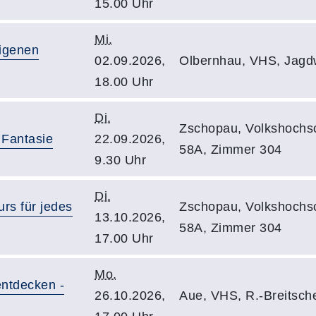
15.00 Uhr
Mi.
eigenen
02.09.2026,
Olbernhau, VHS, Jagdw
18.00 Uhr
Di.
Zschopau, Volkshochsc
 Fantasie
22.09.2026,
58A, Zimmer 304
9.30 Uhr
Di.
urs für jedes
Zschopau, Volkshochsc
13.10.2026,
58A, Zimmer 304
17.00 Uhr
Mo.
ntdecken -
26.10.2026,
Aue, VHS, R.-Breitschei