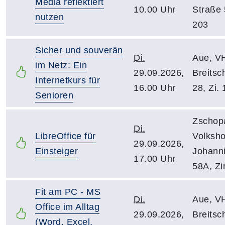
Media reflektiert
10.00 Uhr
Straße 5
nutzen
203
Sicher und souverän
Di.
Aue, VH
im Netz: Ein
29.09.2026,
Breitsch
Internetkurs für
16.00 Uhr
28, Zi. 
Senioren
Zschop
Di.
LibreOffice für
Volksho
29.09.2026,
Einsteiger
Johanni
17.00 Uhr
58A, Z
Fit am PC - MS
Di.
Aue, VH
Office im Alltag
29.09.2026,
Breitsch
(Word, Excel,