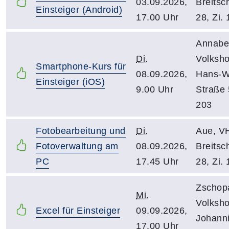
03.09.2026,
Breitsch
Einsteiger (Android)
17.00 Uhr
28, Zi. 
Annabe
Di.
Volksho
Smartphone-Kurs für
08.09.2026,
Hans-Wi
Einsteiger (iOS)
9.00 Uhr
Straße 5
203
Fotobearbeitung und
Di.
Aue, VH
Fotoverwaltung am
08.09.2026,
Breitsch
PC
17.45 Uhr
28, Zi. 
Zschop
Mi.
Volksho
Excel für Einsteiger
09.09.2026,
Johanni
17.00 Uhr