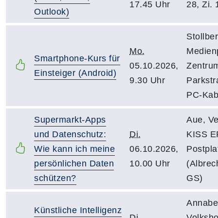
17.45 Uhr
28, Zi. 
Outlook)
Stollber
Mo.
Medien
Smartphone-Kurs für
05.10.2026,
Zentru
Einsteiger (Android)
9.30 Uhr
Parkstr
PC-Kab
Supermarkt-Apps
Aue, Ve
und Datenschutz:
Di.
KISS E
Wie kann ich meine
06.10.2026,
Postpla
persönlichen Daten
10.00 Uhr
(Albrec
schützen?
GS)
Annabe
Künstliche Intelligenz
Di.
Volksho