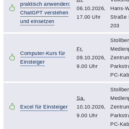
praktisch anwenden:
06.10.2026,
Hans-Wi
ChatGPT verstehen
17.00 Uhr
Straße 5
und einsetzen
203
Stollber
Fr.
Medien
Computer-Kurs für
09.10.2026,
Zentru
Einsteiger
9.00 Uhr
Parkstr
PC-Kab
Stollber
Sa.
Medien
Excel für Einsteiger
10.10.2026,
Zentru
9.00 Uhr
Parkstr
PC-Kab