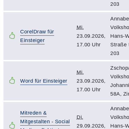
203
Annabe
Mi.
Volksho
CorelDraw für
23.09.2026,
Hans-Wi
Einsteiger
17.00 Uhr
Straße 5
203
Zschop
Mi.
Volksho
Word für Einsteiger
23.09.2026,
Johanni
17.00 Uhr
58A, Z
Annabe
Mitreden &
Di.
Volksho
Mitgestalten - Social
29.09.2026,
Hans-Wi