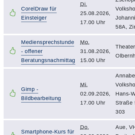
Di.
CorelDraw für
Volksho
25.08.2026,
Einsteiger
Johanni
17.00 Uhr
58A, Z
Mediensprechstunde
Mo.
Theater
- offener
31.08.2026,
Olbern
Beratungsnachmittag
15.00 Uhr
Annabe
Mi.
Volksho
Gimp -
02.09.2026,
Hans-Wi
Bildbearbeitung
17.00 Uhr
Straße 5
303
Do.
Aue, VH
Smartphone-Kurs für