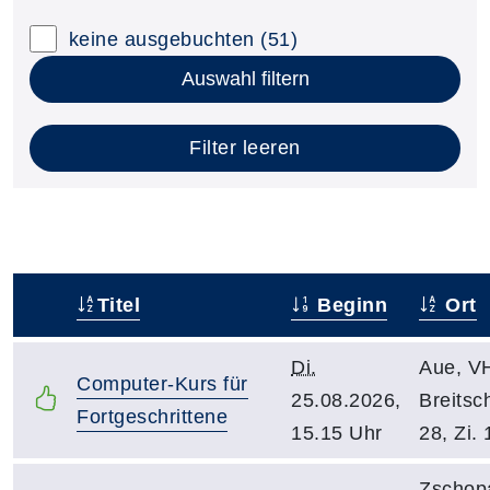
keine ausgebuchten
(51)
Auswahl filtern
Filter leeren
Titel
Beginn
Ort
–
Di.
Aue, VH
Computer-Kurs für
25.08.2026,
Breitsch
Fortgeschrittene
15.15 Uhr
28, Zi. 
Zschop