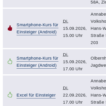
58A, Z
Annabe
Di.
Volksho
Smartphone-Kurs für
15.09.2026,
Hans-Wi
Einsteiger (Android)
15.00 Uhr
Straße 5
203
Di.
Smartphone-Kurs für
Olbern
15.09.2026,
Einsteiger (Android)
Jagdweg
17.00 Uhr
Annabe
Di.
Volksho
Excel für Einsteiger
22.09.2026,
Hans-Wi
17.00 Uhr
Straße 5