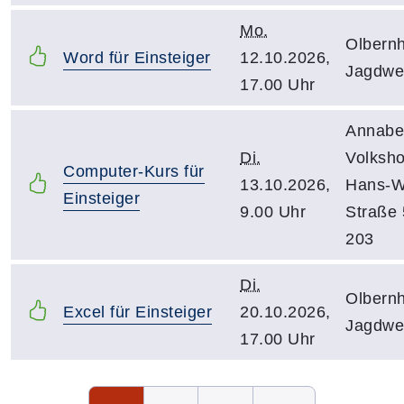
Mo.
Olbern
Word für Einsteiger
12.10.2026,
Jagdweg
17.00 Uhr
Annabe
Di.
Volksho
Computer-Kurs für
13.10.2026,
Hans-Wi
Einsteiger
9.00 Uhr
Straße 5
203
Di.
Olbern
Excel für Einsteiger
20.10.2026,
Jagdweg
17.00 Uhr
Seite 1 von 3